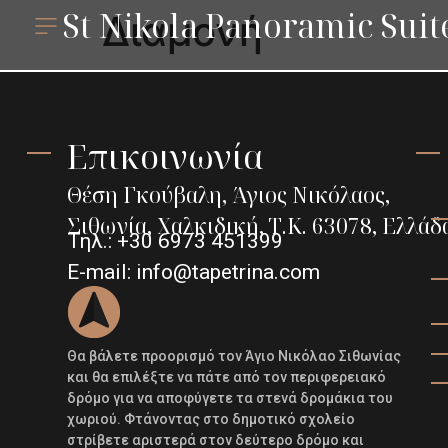
St Nikola Panoramic Suit
Διαμονή
Επικοινωνία
Θέση Γκούβαλη, Άγιος Νικόλαoς,
Σιθωνία, Χαλκιδική, Τ.Κ. 63078, Ελλάδ
Τηλ.:
+30 6973 451399
E-mail:
info@tapetrina.com
Θα βάλετε προορισμό τον Άγιο Νικόλαο Σιθωνίας
και θα επιλέξτε να πάτε από τον περιφερειακό
δρόμο για να αποφύγετε τα στενά δρομάκια του
χωριού. Φτάνοντας στο δημοτικό σχολείο
στρίβετε αριστερά στον δεύτερο δρόμο και